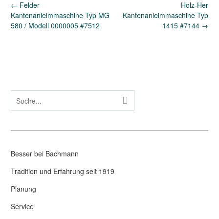
Post
←
Felder
Holz-Her
navigation
Kantenanleimmaschine Typ MG
Kantenanleimmaschine Typ
580 / Modell 0000005 #7512
1415 #7144
→
Besser bei Bachmann
Tradition und Erfahrung seit 1919
Planung
Service