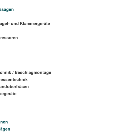
issägen
agel- und Klammergeräte
ressoren
echnik / Beschlagmontage
ressentechnik
Handoberfräsen
begeräte
inen
sägen