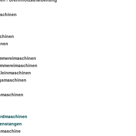
aschinen
e
schinen
inen
Zimmereimaschinen
Zimmereimaschinen
Kleinmaschinen
ngsmaschinen
smaschinen
e
ardmaschinen
tenstangen
smaschine