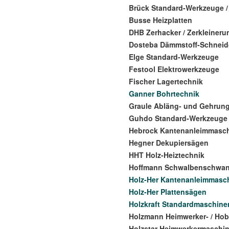
Brück Standard-Werkzeuge 
Busse Heizplatten
DHB Zerhacker / Zerkleiner
Dosteba Dämmstoff-Schneid
Elge Standard-Werkzeuge
Festool Elektrowerkzeuge
Fischer Lagertechnik
Ganner Bohrtechnik
Graule Abläng- und Gehrun
Guhdo Standard-Werkzeuge
Hebrock Kantenanleimmasc
Hegner Dekupiersägen
HHT Holz-Heiztechnik
Hoffmann Schwalbenschwan
Holz-Her Kantenanleimmasc
Holz-Her Plattensägen
Holzkraft Standardmaschine
Holzmann Heimwerker- / Ho
Holzstar Heimwerkermaschin