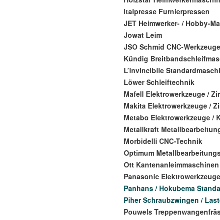
Italpresse Furnierpressen
JET Heimwerker- / Hobby-M
Jowat Leim
JSO Schmid CNC-Werkzeug
Kündig Breitbandschleifma
L’invincibile Standardmasch
Löwer Schleiftechnik
Mafell Elektrowerkzeuge / 
Makita Elektrowerkzeuge / 
Metabo Elektrowerkzeuge / 
Metallkraft Metallbearbeitu
Morbidelli CNC-Technik
Optimum Metallbearbeitung
Ott Kantenanleimmaschinen
Panasonic Elektrowerkzeug
Panhans / Hokubema Stand
Piher Schraubzwingen / Las
Pouwels Treppenwangenfrä