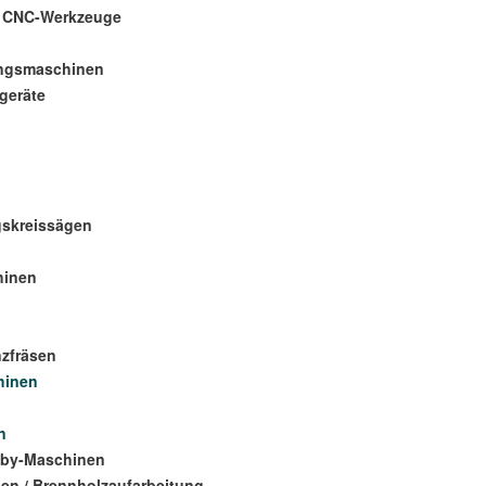
/ CNC-Werkzeuge
ungsmaschinen
geräte
gskreissägen
hinen
zfräsen
hinen
n
bby-Maschinen
en / Brennholzaufarbeitung