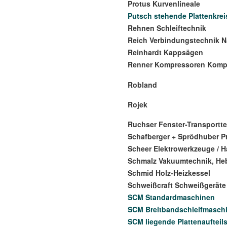
Protus Kurvenlineale
Putsch stehende Plattenkre
Rehnen Schleiftechnik
Reich Verbindungstechnik N
Reinhardt Kappsägen
Renner Kompressoren Komp
Robland
Rojek
Ruchser Fenster-Transportt
Schafberger + Sprödhuber P
Scheer Elektrowerkzeuge / 
Schmalz Vakuumtechnik, He
Schmid Holz-Heizkessel
Schweißcraft Schweißgeräte
SCM Standardmaschinen
SCM Breitbandschleifmasch
SCM liegende Plattenaufteil