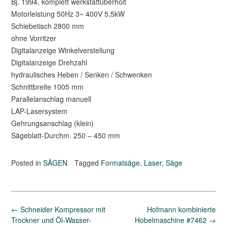
Bj. 1994, komplett werkstattüberholt
Motorleistung 50Hz 3~ 400V 5,5kW
Schiebetisch 2800 mm
ohne Vorritzer
Digitalanzeige Winkelverstellung
Digitalanzeige Drehzahl
hydraulisches Heben / Senken / Schwenken
Schnittbreite 1005 mm
Parallelanschlag manuell
LAP-Lasersystem
Gehrungsanschlag (klein)
Sägeblatt-Durchm. 250 – 450 mm
Posted in
SÄGEN
Tagged
Formatsäge
,
Laser
,
Säge
Post
←
Schneider Kompressor mit
Hofmann kombinierte
navigation
Trockner und Öl-Wasser-
Hobelmaschine #7462
→