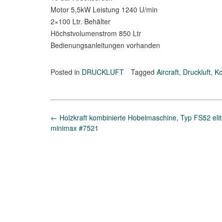
Motor 5,5kW Leistung 1240 U/min
2×100 Ltr. Behälter
Höchstvolumenstrom 850 Ltr
Bedienungsanleitungen vorhanden
Posted in
DRUCKLUFT
Tagged
Aircraft
,
Druckluft
,
K
Post
←
Holzkraft kombinierte Hobelmaschine, Typ FS52 eli
navigation
minimax #7521