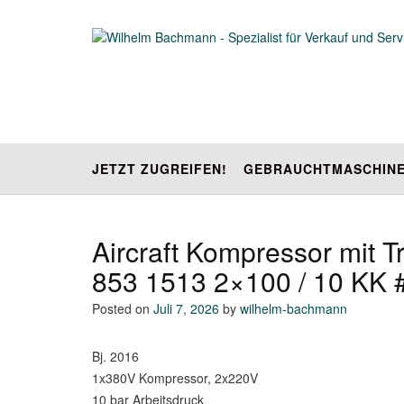
Skip
to
content
JETZT ZUGREIFEN!
GEBRAUCHTMASCHIN
Aircraft Kompressor mit 
853 1513 2×100 / 10 KK 
Posted on
Juli 7, 2026
by
wilhelm-bachmann
Bj. 2016
1x380V Kompressor, 2x220V
10 bar Arbeitsdruck