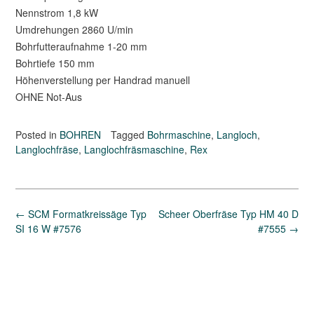
Nennstrom 1,8 kW
Umdrehungen 2860 U/min
Bohrfutteraufnahme 1-20 mm
Bohrtiefe 150 mm
Höhenverstellung per Handrad manuell
OHNE Not-Aus
Posted in
BOHREN
Tagged
Bohrmaschine
,
Langloch
,
Langlochfräse
,
Langlochfräsmaschine
,
Rex
Post
←
SCM Formatkreissäge Typ
Scheer Oberfräse Typ HM 40 D
navigation
SI 16 W #7576
#7555
→