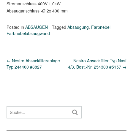
Stromanschluss 400V 1,0kW
Absauganschluss -Ø 2x 400 mm
Posted in
ABSAUGEN
Tagged
Absaugung
,
Farbnebel
,
Farbnebelabsaugwand
Post
←
Nestro Absackfilteranlage
Nestro Absackfilter Typ Nasf
navigation
Typ 244400 #6827
4/3, Best.-Nr. 254300 #5157
→