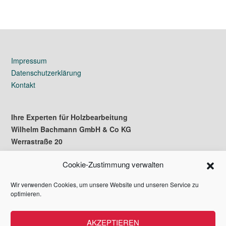
Impressum
Datenschutzerklärung
Kontakt
Ihre Experten für Holzbearbeitung
Wilhelm Bachmann GmbH & Co KG
Werrastraße 20
37242 Bad Sooden-Allendorf
Cookie-Zustimmung verwalten
Wir verwenden Cookies, um unsere Website und unseren Service zu
Telefon: 05652-95800
optimieren.
Telefax: 05652-6135
E-Mail: wb(at)maschinen-bachmann.de
AKZEPTIEREN