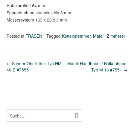
Hobelbreite 164 mm
Spanabnahme stufenlos bis 3 mm
Messersystem 163 x 26 x 3 mm
Posted in
FRÄSEN
Tagged
Kettenstemmer
,
Mafell
,
Zimmerei
Post
←
Scheer Oberfräse Typ HM
Mafell Handhobel / Balkenhobel
navigation
40 D #7555
Typ M 16 #7551
→