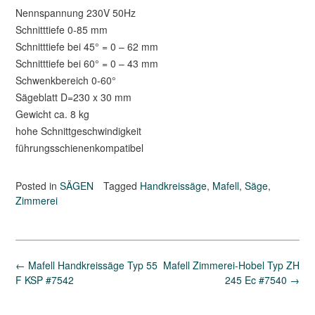
Nennspannung 230V 50Hz
Schnitttiefe 0-85 mm
Schnitttiefe bei 45° = 0 – 62 mm
Schnitttiefe bei 60° = 0 – 43 mm
Schwenkbereich 0-60°
Sägeblatt D=230 x 30 mm
Gewicht ca. 8 kg
hohe Schnittgeschwindigkeit
führungsschienenkompatibel
Posted in
SÄGEN
Tagged
Handkreissäge
,
Mafell
,
Säge
,
Zimmerei
Post
←
Mafell Handkreissäge Typ 55
Mafell Zimmerei-Hobel Typ ZH
navigation
F KSP #7542
245 Ec #7540
→