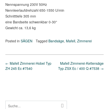
Nennspannung 230V 50Hz
Nennleerlaufdrehzahl 650-1550 U/min
Schnitttiefe 305 mm
eine Bandseite schwenkbar 0-30°
Gewicht ca. 13,6 kg
Posted in
SÄGEN
Tagged
Bandsäge
,
Mafell
,
Zimmerei
Post
←
Mafell Zimmerei-Hobel Typ
Mafell Zimmerei-Kettensäge
navigation
ZH 245 Ec #7540
Typ ZSX Ec / 400 Q #7538
→