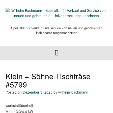
Skip
to
content
Spezialist für Verkauf und Service von neuen und gebrauchten
Holzbearbeitungsmaschinen
Klein + Söhne Tischfräse
#5799
Posted on
Dezember 3, 2025
by
wilhelm-bachmann
werkstattüberholt
Motor 3,3/4,4 kW