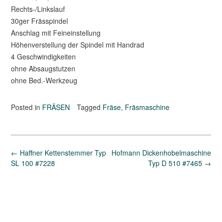
Rechts-/Linkslauf
30ger Frässpindel
Anschlag mit Feineinstellung
Höhenverstellung der Spindel mit Handrad
4 Geschwindigkeiten
ohne Absaugstutzen
ohne Bed.-Werkzeug
Posted in
FRÄSEN
Tagged
Fräse
,
Fräsmaschine
Post
←
Haffner Kettenstemmer Typ
Hofmann Dickenhobelmaschine
navigation
SL 100 #7228
Typ D 510 #7465
→