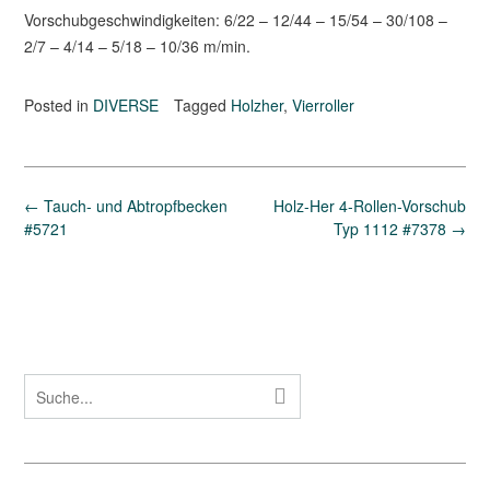
Vorschubgeschwindigkeiten: 6/22 – 12/44 – 15/54 – 30/108 –
2/7 – 4/14 – 5/18 – 10/36 m/min.
Posted in
DIVERSE
Tagged
Holzher
,
Vierroller
Post
←
Tauch- und Abtropfbecken
Holz-Her 4-Rollen-Vorschub
navigation
#5721
Typ 1112 #7378
→