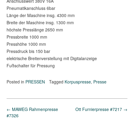
Anschlusswert 380V 16A
Pneumatikanschluss 6bar
Länge der Maschine insg. 4300 mm
Breite der Maschine insg. 1300 mm
höchste Presslänge 2650 mm
Pressbreite 1000 mm
Presshöhe 1000 mm
Pressdruck bis 150 bar
elektrische Breitenverstellung mit Digitalanzeige
Fußschalter für Pressung
Posted in
PRESSEN
Tagged
Korpuspresse
,
Presse
Post
←
MAWEG Rahmenpresse
Ott Furnierpresse #7217
→
navigation
#7326