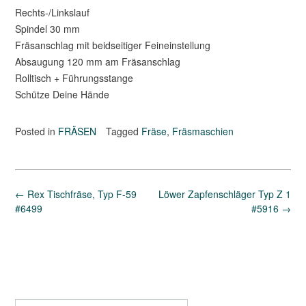
Rechts-/Linkslauf
Spindel 30 mm
Fräsanschlag mit beidseitiger Feineinstellung
Absaugung 120 mm am Fräsanschlag
Rolltisch + Führungsstange
Schütze Deine Hände
Posted in
FRÄSEN
Tagged
Fräse
,
Fräsmaschien
Post
←
Rex Tischfräse, Typ F-59
Löwer Zapfenschläger Typ Z 1
navigation
#6499
#5916
→